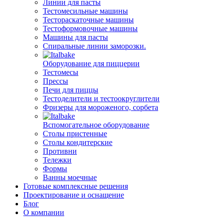
Линии для пасты
Тестомесильные машины
Тестораскаточные машины
Тестоформовочные машины
Машины для пасты
Спиральные линии заморозки.
Оборудование для пиццерии
Тестомесы
Прессы
Печи для пиццы
Тестоделители и тестоокруглители
Фризеры для мороженого, сорбета
Вспомогательное оборудование
Столы пристенные
Столы кондитерские
Противни
Тележки
Формы
Ванны моечные
Готовые комплексные решения
Проектирование и оснащение
Блог
О компании