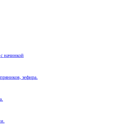
 с начинкой
пряников, зефира.
а.
и.