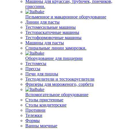
Машины для круассан, трубочек, пончиков,
гриссини.
Пельменное и макаронное оборудование
Линии для пасты
Тестомесильные машины
Тестораскаточные машины
Тестоформовочные машины
Машины для пасты
Спиральные линии заморозки.
Оборудование для пиццерии
Тестомесы
Прессы
Печи для пиццы
Тестоделители и тестоокруглители
Фризеры для мороженого, сорбета
Вспомогательное оборудование
Столы пристенные
Столы кондитерские
Противни
Тележки
Формы
Ванны моечные