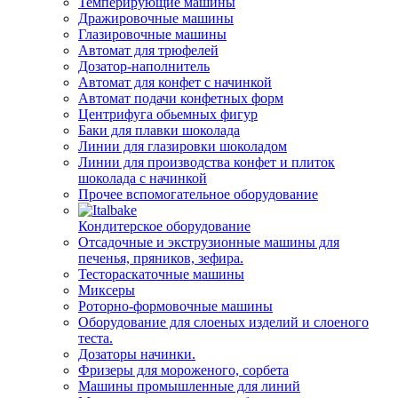
Темперирующие машины
Дражировочные машины
Глазировочные машины
Автомат для трюфелей
Дозатор-наполнитель
Автомат для конфет с начинкой
Автомат подачи конфетных форм
Центрифуга обьемных фигур
Баки для плавки шоколада
Линии для глазировки шоколадом
Линии для производства конфет и плиток
шоколада с начинкой
Прочее вспомогательное оборудование
Кондитерское оборудование
Отсадочные и экструзионные машины для
печенья, пряников, зефира.
Тестораскаточные машины
Миксеры
Роторно-формовочные машины
Оборудование для слоеных изделий и слоеного
теста.
Дозаторы начинки.
Фризеры для мороженого, сорбета
Машины промышленные для линий