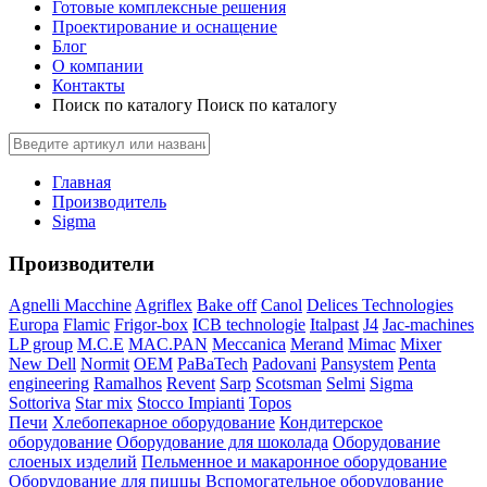
Готовые комплексные решения
Проектирование и оснащение
Блог
О компании
Контакты
Поиск по каталогу
Поиск по каталогу
Главная
Производитель
Sigma
Производители
Agnelli Macchine
Agriflex
Bake off
Canol
Delices Technologies
Europa
Flamic
Frigor-box
ICB technologie
Italpast
J4
Jac-machines
LP group
M.C.E
MAC.PAN
Meccanica
Merand
Mimac
Mixer
New Dell
Normit
OEM
PaBaTech
Padovani
Pansystem
Penta
engineering
Ramalhos
Revent
Sarp
Scotsman
Selmi
Sigma
Sottoriva
Star mix
Stocco Impianti
Topos
Печи
Хлебопекарное оборудование
Кондитерское
оборудование
Оборудование для шоколада
Оборудование
слоеных изделий
Пельменное и макаронное оборудование
Оборудование для пиццы
Вспомогательное оборудование