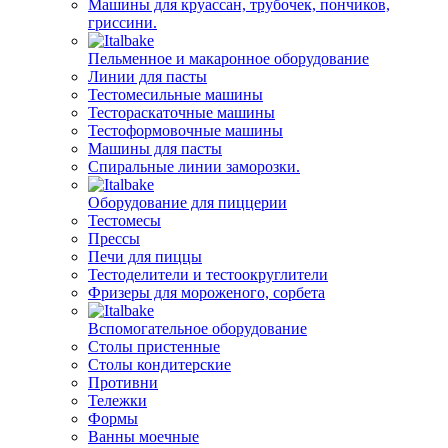
Машины для круассан, трубочек, пончиков,
гриссини.
Пельменное и макаронное оборудование
Линии для пасты
Тестомесильные машины
Тестораскаточные машины
Тестоформовочные машины
Машины для пасты
Спиральные линии заморозки.
Оборудование для пиццерии
Тестомесы
Прессы
Печи для пиццы
Тестоделители и тестоокруглители
Фризеры для мороженого, сорбета
Вспомогательное оборудование
Столы пристенные
Столы кондитерские
Противни
Тележки
Формы
Ванны моечные