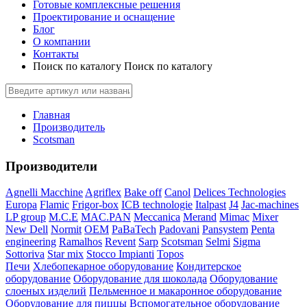
Готовые комплексные решения
Проектирование и оснащение
Блог
О компании
Контакты
Поиск по каталогу
Поиск по каталогу
Главная
Производитель
Scotsman
Производители
Agnelli Macchine
Agriflex
Bake off
Canol
Delices Technologies
Europa
Flamic
Frigor-box
ICB technologie
Italpast
J4
Jac-machines
LP group
M.C.E
MAC.PAN
Meccanica
Merand
Mimac
Mixer
New Dell
Normit
OEM
PaBaTech
Padovani
Pansystem
Penta
engineering
Ramalhos
Revent
Sarp
Scotsman
Selmi
Sigma
Sottoriva
Star mix
Stocco Impianti
Topos
Печи
Хлебопекарное оборудование
Кондитерское
оборудование
Оборудование для шоколада
Оборудование
слоеных изделий
Пельменное и макаронное оборудование
Оборудование для пиццы
Вспомогательное оборудование