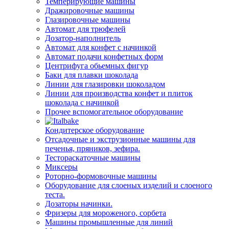
Темперирующие машины
Дражировочные машины
Глазировочные машины
Автомат для трюфелей
Дозатор-наполнитель
Автомат для конфет с начинкой
Автомат подачи конфетных форм
Центрифуга обьемных фигур
Баки для плавки шоколада
Линии для глазировки шоколадом
Линии для производства конфет и плиток
шоколада с начинкой
Прочее вспомогательное оборудование
Кондитерское оборудование
Отсадочные и экструзионные машины для
печенья, пряников, зефира.
Тестораскаточные машины
Миксеры
Роторно-формовочные машины
Оборудование для слоеных изделий и слоеного
теста.
Дозаторы начинки.
Фризеры для мороженого, сорбета
Машины промышленные для линий