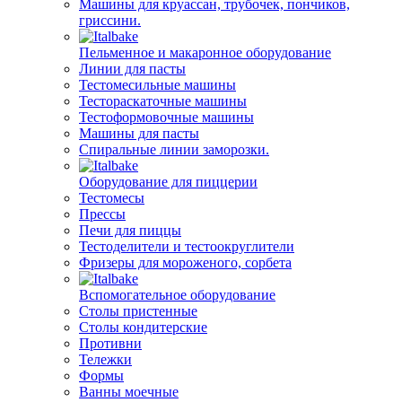
Машины для круассан, трубочек, пончиков,
гриссини.
Пельменное и макаронное оборудование
Линии для пасты
Тестомесильные машины
Тестораскаточные машины
Тестоформовочные машины
Машины для пасты
Спиральные линии заморозки.
Оборудование для пиццерии
Тестомесы
Прессы
Печи для пиццы
Тестоделители и тестоокруглители
Фризеры для мороженого, сорбета
Вспомогательное оборудование
Столы пристенные
Столы кондитерские
Противни
Тележки
Формы
Ванны моечные