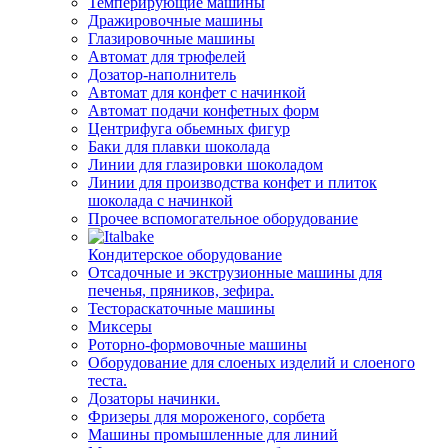
Темперирующие машины
Дражировочные машины
Глазировочные машины
Автомат для трюфелей
Дозатор-наполнитель
Автомат для конфет с начинкой
Автомат подачи конфетных форм
Центрифуга обьемных фигур
Баки для плавки шоколада
Линии для глазировки шоколадом
Линии для производства конфет и плиток
шоколада с начинкой
Прочее вспомогательное оборудование
Кондитерское оборудование
Отсадочные и экструзионные машины для
печенья, пряников, зефира.
Тестораскаточные машины
Миксеры
Роторно-формовочные машины
Оборудование для слоеных изделий и слоеного
теста.
Дозаторы начинки.
Фризеры для мороженого, сорбета
Машины промышленные для линий