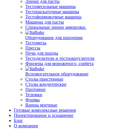
Линии для пасты
Тестомесильные машины
Тестораскаточные машины
Тестоформовочные машины
Машины для пасты
Спиральные линии заморозки.
Оборудование для пиццерии
Тестомесы
Прессы
Печи для пиццы
Тестоделители и тестоокруглители
Фризеры для мороженого, сорбета
Вспомогательное оборудование
Столы пристенные
Столы кондитерские
Противни
Тележки
Формы
Ванны моечные
Готовые комплексные решения
Проектирование и оснащение
Блог
О компании