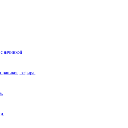
 с начинкой
пряников, зефира.
а.
и.